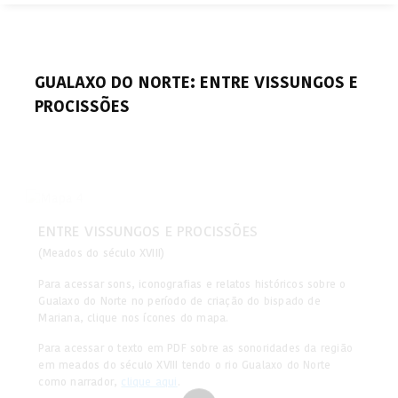
GUALAXO DO NORTE: ENTRE VISSUNGOS E
PROCISSÕES
ENTRE VISSUNGOS E PROCISSÕES
(Meados do século XVIII)
Para acessar sons, iconografias e relatos históricos sobre o
Gualaxo do Norte no período de criação do bispado de
Mariana, clique nos ícones do mapa.
Para acessar o texto em PDF sobre as sonoridades da região
em meados do século XVIII tendo o rio Gualaxo do Norte
como narrador,
clique aqui
.