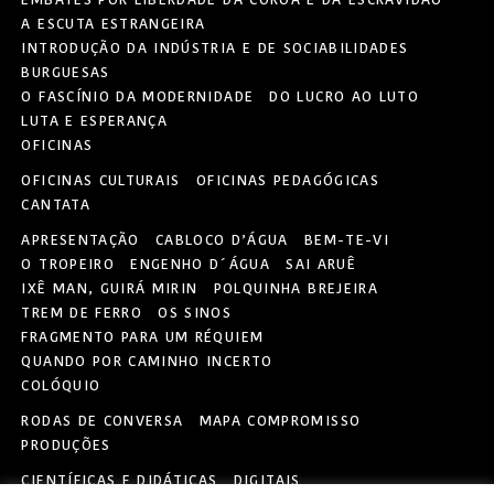
EMBATES POR LIBERDADE DA COROA E DA ESCRAVIDÃO
A ESCUTA ESTRANGEIRA
INTRODUÇÃO DA INDÚSTRIA E DE SOCIABILIDADES
BURGUESAS
O FASCÍNIO DA MODERNIDADE
DO LUCRO AO LUTO
LUTA E ESPERANÇA
OFICINAS
OFICINAS CULTURAIS
OFICINAS PEDAGÓGICAS
CANTATA
APRESENTAÇÃO
CABLOCO D’ÁGUA
BEM-TE-VI
O TROPEIRO
ENGENHO D´ÁGUA
SAI ARUÊ
IXÊ MAN, GUIRÁ MIRIN
POLQUINHA BREJEIRA
TREM DE FERRO
OS SINOS
FRAGMENTO PARA UM RÉQUIEM
QUANDO POR CAMINHO INCERTO
COLÓQUIO
RODAS DE CONVERSA
MAPA COMPROMISSO
PRODUÇÕES
CIENTÍFICAS E DIDÁTICAS
DIGITAIS