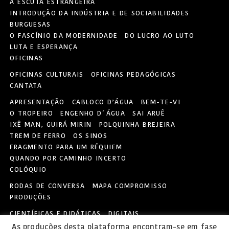
A ESCUTA ESTRANGEIRA
INTRODUÇÃO DA INDÚSTRIA E DE SOCIABILIDADES
BURGUESAS
O FASCÍNIO DA MODERNIDADE
DO LUCRO AO LUTO
LUTA E ESPERANÇA
OFICINAS
OFICINAS CULTURAIS
OFICINAS PEDAGÓGICAS
CANTATA
APRESENTAÇÃO
CABLOCO D’ÁGUA
BEM-TE-VI
O TROPEIRO
ENGENHO D´ÁGUA
SAI ARUÊ
IXÊ MAN, GUIRÁ MIRIN
POLQUINHA BREJEIRA
TREM DE FERRO
OS SINOS
FRAGMENTO PARA UM RÉQUIEM
QUANDO POR CAMINHO INCERTO
COLÓQUIO
RODAS DE CONVERSA
MAPA COMPROMISSO
PRODUÇÕES
CIENTÍFICAS E DIDÁTICAS
DIGITAIS
COMPARTILHADAS POR PARCEIROS
As produções desta plataforma encontram-se em fase